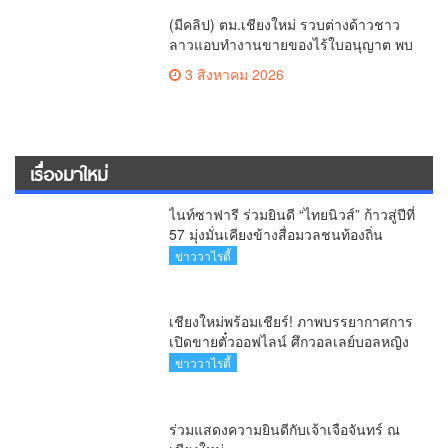
(มีคลิป) ตม.เชียงใหม่ รวบต่างด้าวชาว
ลาวแอบทำงานขายของไร้ใบอนุญาต พบ
ทำมานานถึง 3 ปี
3 สิงหาคม 2026
เรื่องมาใหม่
ไนท์ซาฟารี ร่วมยินดี “ไทยนิวส์” ก้าวสู่ปีที่
57 มุ่งมั่นเคียงข้างสื่อมวลชนท้องถิ่น
ข่าววาไรตี้
เชียงใหม่พร้อมเชียร์! ภาพบรรยากาศการ
เปิดขายตั๋วออฟไลน์ ศึกวอลเลย์บอลหญิง
‘BYD DMI 6th SEA V Cup’ 6 ส.ค. นี้ รวม
ข่าววาไรตี้
6,000 ใบ
ร่วมแสดงความยินดีกับเจ้าเจือจันทร์ ณ