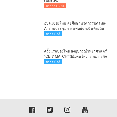
เชียงใหม่
ข่าวภาคเหนือ
อบจ.เชียงใหม่ ลุยศึกษานวัตกรรมดิจิทัล-
AI ร่วมประชุมการแพทย์ฉุกเฉินท้องถิ่น
ระดับชาติ ครั้งที่ 10 ยกระดับศูนย์
ข่าววาไรตี้
เอราวัณสู่มาตรฐานสากล
ครั้งแรกของไทย ส่งอุปกรณ์วิทยาศาสตร์
“CE-7 MATCH” ฝีมือคนไทย ร่วมภารกิจ
สำรวจดวงจันทร์ 24 สิงหาคมนี้
ข่าววาไรตี้