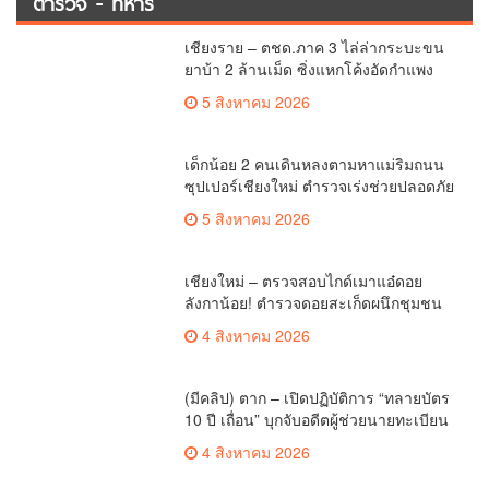
ตำรวจ - ทหาร
เชียงราย – ตชด.ภาค 3 ไล่ล่ากระบะขน
ยาบ้า 2 ล้านเม็ด ซิ่งแหกโค้งอัดกำแพง
บ้านพังยับ ก่อนคนขับทิ้งรถดอดหนีเข้าป่า
5 สิงหาคม 2026
เด็กน้อย 2 คนเดินหลงตามหาแม่ริมถนน
ซุปเปอร์เชียงใหม่ ตำรวจเร่งช่วยปลอดภัย
ล่าสุดครูโรงเรียนวัดดอนจั่นรับตัวดูแล
5 สิงหาคม 2026
แล้ว
เชียงใหม่ – ตรวจสอบไกด์เมาแอ๋ดอย
ลังกาน้อย! ตำรวจดอยสะเก็ดผนึกชุมชน
สยบดราม่าโซเชียล ส่งตัวบำบัดด่วน
4 สิงหาคม 2026
สร้างความมั่นใจให้นักท่องเที่ยว
(มีคลิป) ตาก – เปิดปฏิบัติการ “ทลายบัตร
10 ปี เถื่อน” บุกจับอดีตผู้ช่วยนายทะเบียน
แม่สอดร่วมกลุ่มต่างด้าว ทุจริตออกสวม
4 สิงหาคม 2026
สิทธิ์ทะเบียนราษฎร์