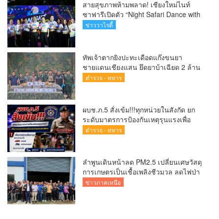
สายสุขภาพห้ามพลาด! เชียงใหม่ไนท์
ซาฟารีเปิดตัว “Night Safari Dance with
the Wild” ชวนเต้นออกกำลังกาย สัมผัส
ข่าววาไรตี้
ทัพเจ้าตากยิงปะทะเดือดแก๊งขนยา
ชายแดนเชียงแสน ยึดยาบ้าเฉียด 2 ล้าน
เม็ด ซุกกระสอบฟางหนีมืด
ตำรวจ - ทหาร
ผบช.ภ.5 สั่งเข้ม!!!ทุกหน่วยในสังกัด ยก
ระดับมาตรการป้องกันเหตุรุนแรงเพื่อ
ความปลอดภัยของประชาชนและสถาน
ตำรวจ - ทหาร
ศึกษา
ลำพูนเดินหน้าลด PM2.5 เปลี่ยนเศษวัสดุ
การเกษตรเป็นเชื้อเพลิงชีวมวล ลดไฟป่า
สร้างรายได้ชุมชน
ข่าวภาคเหนือ