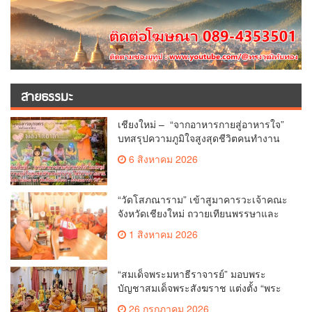
สายธรรมะ
เชียงใหม่ – “จากอาหารกายสู่อาหารใจ”
บทสรุปความภูมิใจสูงสุดชีวิตคนทำงาน
ได้ถวายรายงาน “โคก หนอง นา วัดสันมะ
6 สิงหาคม 2026
เกี๋ยง – ธรรมนาวา วัง”
“วัดโสภณาราม” เข้าสูมาคารวะเจ้าคณะ
จังหวัดเชียงใหม่ ถวายเทียนพรรษาและ
ผ้าอาบน้ำฝน เนื่องในวันเข้าพรรษา
1 สิงหาคม 2026
“สมเด็จพระมหาธีราจารย์” มอบพระ
บัญชาสมเด็จพระสังฆราช แต่งตั้ง “พระ
ราชปัญญาเวที” เป็นรองเจ้าคณะจังหวัด
26 กรกฎาคม 2026