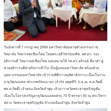
วันอังคารที่ 7 กรกฎาคม 2569 มหาวิทยาลัยมหาจุฬาลงกรณราช
วิทยาลัย วิทยาเขตเชียงใหม่ โดยพระสุธีวัชรบัณฑิต, ผศ.ดร. รอง
อธิการบดี วิทยาเขตเชียงใหม่ มอบหมายให้ รศ.ดร.อภิรมย์ สีดาคำ ผู้
ช่วยอธิการบดีฝ่ายกิจการทั่วไป เป็นผู้แทนมหาวิทยาลัย พร้อมด้วย
บุคลากรของมหาวิทยาลัย เข้าร่วมพิธีถวายมุทิตาสักการะเนื่องในงาน
อายุวัฒนมงคล พระเทพรัตนนายก (จำรัส ทตฺตสิริ, ป.ธ.๗, ค.ด.กิตติ์,
พธ.ด.กิตติ์) เจ้าคณะจังหวัดลำพูน เจ้าอาวาสวัดพระธาตุหริภุญชัย
เนื่องในโอกาสเจริญอายุวัฒนมงคลครบ 70 ปี พรรษา 50 ณ พระวิหาร
หลวง วัดพระธาตุหริภุญชัย อำเภอเมืองลำพูน จังหวัดลำพูน