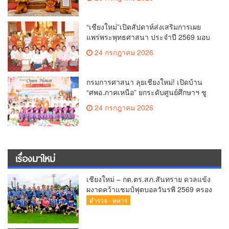
เชียงใหม่
“เชียงใหม่”เปิดสัปดาห์ส่งเสริมการเผย
แพร่พระพุทธศาสนา ประจำปี 2569 มอบ
เกียรติบัตรและรางวัลเชิดชูผู้ทำคุณ
24 กรกฎาคม 2026
ประโยชน์แก่พระพุทธศาสนา
กรมการศาสนา ลุยเชียงใหม่! เปิดบ้าน
“ศพอ.ภาคเหนือ” ยกระดับศูนย์ศึกษาฯ ชู
เวทีบรรยายธรรมสร้างทุนชีวิตเยาวชน
24 กรกฎาคม 2026
เรื่องมาใหม่
เชียงใหม่ – กต.ตร.สภ.สันทราย ดวลแข้ง
ผงาดคว้าแชมป์ฟุตบอลวันรพี 2569 ครอง
ถ้วยเกียรติยศประธานศาลฎีกา
ตำรวจ - ทหาร