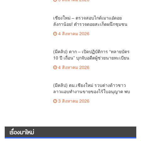
แล้ว
เชียงใหม่ – ตรวจสอบไกด์เมาแอ๋ดอย
ลังกาน้อย! ตำรวจดอยสะเก็ดผนึกชุมชน
สยบดราม่าโซเชียล ส่งตัวบำบัดด่วน
4 สิงหาคม 2026
สร้างความมั่นใจให้นักท่องเที่ยว
(มีคลิป) ตาก – เปิดปฏิบัติการ “ทลายบัตร
10 ปี เถื่อน” บุกจับอดีตผู้ช่วยนายทะเบียน
แม่สอดร่วมกลุ่มต่างด้าว ทุจริตออกสวม
4 สิงหาคม 2026
สิทธิ์ทะเบียนราษฎร์
(มีคลิป) ตม.เชียงใหม่ รวบต่างด้าวชาว
ลาวแอบทำงานขายของไร้ใบอนุญาต พบ
ทำมานานถึง 3 ปี
3 สิงหาคม 2026
เรื่องมาใหม่