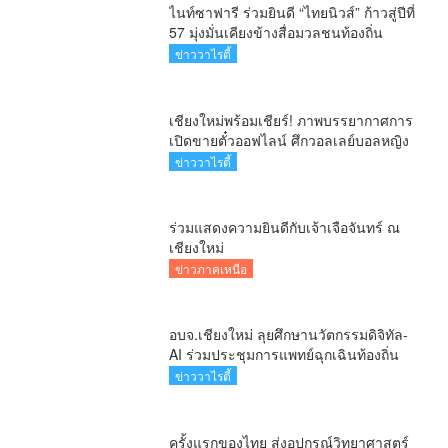
ไนท์ซาฟารี ร่วมยินดี “ไทยนิวส์” ก้าวสู่ปีที่
57 มุ่งมั่นเคียงข้างสื่อมวลชนท้องถิ่น
ข่าววาไรตี้
เชียงใหม่พร้อมเชียร์! ภาพบรรยากาศการ
เปิดขายตั๋วออฟไลน์ ศึกวอลเลย์บอลหญิง
‘BYD DMI 6th SEA V Cup’ 6 ส.ค. นี้ รวม
ข่าววาไรตี้
6,000 ใบ
ร่วมแสดงความยินดีกับเจ้าเจือจันทร์ ณ
เชียงใหม่
ข่าวภาคเหนือ
อบจ.เชียงใหม่ ลุยศึกษานวัตกรรมดิจิทัล-
AI ร่วมประชุมการแพทย์ฉุกเฉินท้องถิ่น
ระดับชาติ ครั้งที่ 10 ยกระดับศูนย์
ข่าววาไรตี้
เอราวัณสู่มาตรฐานสากล
ครั้งแรกของไทย ส่งอุปกรณ์วิทยาศาสตร์