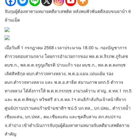
จับกุมผู้ต้องหาตามหมายคดียาเสพติด หลังพบพัวพันคดีลอบขนยาบ้า 6
ล้านเม็ด
เมื่อวันที่ 1 กรกฎาคม 2568 เวลาประมาณ 18.00 น. กองบัญชาการ
ตำรวจสอบสวนกลาง โดยการอำนวยการของ พล.ต.ท.จิรภพ ภูริเดช
ผบช.ก., พล.ต.ต.จรูญเกียรติ ปานแก้ว รอง ผบช.ก., พล.ต.ต.คงกฤช
เลิศสิทธิกุล ผบก.ตำรวจทางหลวง, พ.ต.อ.แมน เม่นแย้ม รอง
ผบก.ตำรวจทางหลวง และ พ.ต.อ.สาธิต สมานภาพ ผกก.5 ตำรวจ
ทางหลวง ได้สั่งการให้ พ.ต.ท.กรกฤช งามวงค์วาน สวญ. ส.ทล.1 กก.5
และ พ.ต.ท.พิชญา ทวิชศรี สว.ส.ทล.1ฯ สนธิกำลังกับเจ้าหน้าที่จาก
ศูนย์ปราบปรามคนร้ายข้ามชาติฯ ชป.5 บก.ทล., บก.ปคม., ตำรวจน้ำ
เชียงแสน, บก.ปทส., ตม.เชียงแสน และชุดสืบสวน สภ.สบปราบ
จ.ลำปาง เข้าดำเนินการจับกุมผู้ต้องหาตามหมายจับคดียาเสพติดราย
สำคัญ