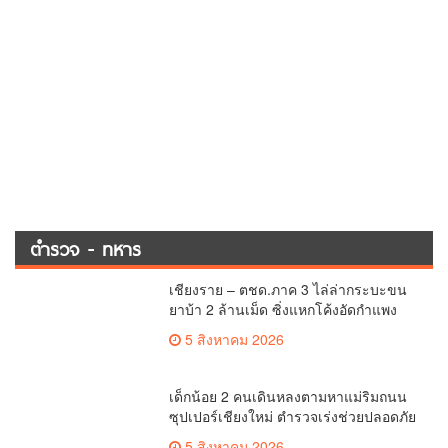
ตำรวจ - ทหาร
เชียงราย – ตชด.ภาค 3 ไล่ล่ากระบะขน
ยาบ้า 2 ล้านเม็ด ซิ่งแหกโค้งอัดกำแพง
บ้านพังยับ ก่อนคนขับทิ้งรถดอดหนีเข้าป่า
5 สิงหาคม 2026
เด็กน้อย 2 คนเดินหลงตามหาแม่ริมถนน
ซุปเปอร์เชียงใหม่ ตำรวจเร่งช่วยปลอดภัย
ล่าสุดครูโรงเรียนวัดดอนจั่นรับตัวดูแล
5 สิงหาคม 2026