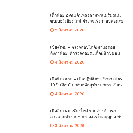
เด็กน้อย 2 คนเดินหลงตามหาแม่ริมถนน
ซุปเปอร์เชียงใหม่ ตำรวจเร่งช่วยปลอดภัย
ล่าสุดครูโรงเรียนวัดดอนจั่นรับตัวดูแล
5 สิงหาคม 2026
แล้ว
เชียงใหม่ – ตรวจสอบไกด์เมาแอ๋ดอย
ลังกาน้อย! ตำรวจดอยสะเก็ดผนึกชุมชน
สยบดราม่าโซเชียล ส่งตัวบำบัดด่วน
4 สิงหาคม 2026
สร้างความมั่นใจให้นักท่องเที่ยว
(มีคลิป) ตาก – เปิดปฏิบัติการ “ทลายบัตร
10 ปี เถื่อน” บุกจับอดีตผู้ช่วยนายทะเบียน
แม่สอดร่วมกลุ่มต่างด้าว ทุจริตออกสวม
4 สิงหาคม 2026
สิทธิ์ทะเบียนราษฎร์
(มีคลิป) ตม.เชียงใหม่ รวบต่างด้าวชาว
ลาวแอบทำงานขายของไร้ใบอนุญาต พบ
ทำมานานถึง 3 ปี
3 สิงหาคม 2026