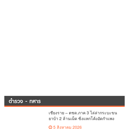
ตำรวจ - ทหาร
เชียงราย – ตชด.ภาค 3 ไล่ล่ากระบะขน
ยาบ้า 2 ล้านเม็ด ซิ่งแหกโค้งอัดกำแพง
บ้านพังยับ ก่อนคนขับทิ้งรถดอดหนีเข้าป่า
5 สิงหาคม 2026