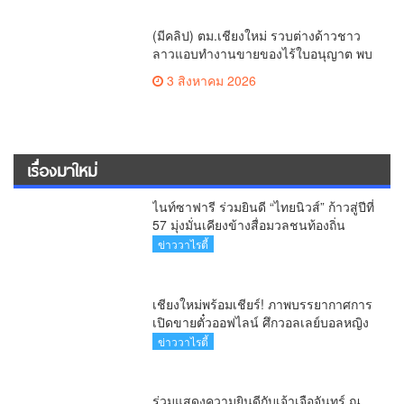
ข่าววาไรตี้
เชียงใหม่พร้อมเชียร์! ภาพบรรยากาศการ
เปิดขายตั๋วออฟไลน์ ศึกวอลเลย์บอลหญิง
‘BYD DMI 6th SEA V Cup’ 6 ส.ค. นี้ รวม
ข่าววาไรตี้
6,000 ใบ
ร่วมแสดงความยินดีกับเจ้าเจือจันทร์ ณ
เชียงใหม่
ข่าวภาคเหนือ
อบจ.เชียงใหม่ ลุยศึกษานวัตกรรมดิจิทัล-
AI ร่วมประชุมการแพทย์ฉุกเฉินท้องถิ่น
ระดับชาติ ครั้งที่ 10 ยกระดับศูนย์
ข่าววาไรตี้
เอราวัณสู่มาตรฐานสากล
ครั้งแรกของไทย ส่งอุปกรณ์วิทยาศาสตร์
“CE-7 MATCH” ฝีมือคนไทย ร่วมภารกิจ
สำรวจดวงจันทร์ 24 สิงหาคมนี้
ข่าววาไรตี้