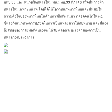
มทบ.33 และ หน่วยฝึกทหารใหม่ พัน.มทบ.33 ที่กำลังเสร็จสิ้นการฝึก
ทหารใหม่เฉพาะหน้าที่ โดยได้ให้โอวาทแก่ทหารใหม่และชื่นชมใน
ความตั้งใจของทหารใหม่ในด้านการฝึกที่ผ่านมา ตลอดจนได้ให้ ฝอ.
ชี้แจงถึงแนวทางการปฏิบัติในการเป็นแหล่งข่าวให้กับหน่วย และชี้แจง
ถึงสิทธิของกำลังพลที่ตนเองจะได้รับ ตลอดระยะเวลาของการเป็น
ทหารกองประจำการ
ทั้งนี้ ได้เลี้ยงไอศกรีมให้กับทหารใหม่และกำลังพล พัน.มทบ.33 เพื่อ
แสดงความมีน้ำใจ และเป็นการส่งเสริมความสามัคคีภายในหน่วย ณ
หน่วยฝึกทหารใหม่ มทบ.33 และ หน่วยฝึกทหารใหม่ พัน.มทบ.33 ค่าย
กาวิละ ต.วัดเกต อ.เมือง จ.เชียงใหม่.