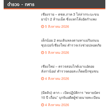
เชียงใหม่ – ตรวจสอบไกด์เมาแอ๋ดอย
ลังกาน้อย! ตำรวจดอยสะเก็ดผนึกชุมชน
สยบดราม่าโซเชียล ส่งตัวบำบัดด่วน
4 สิงหาคม 2026
สร้างความมั่นใจให้นักท่องเที่ยว
(มีคลิป) ตาก – เปิดปฏิบัติการ “ทลายบัตร
10 ปี เถื่อน” บุกจับอดีตผู้ช่วยนายทะเบียน
แม่สอดร่วมกลุ่มต่างด้าว ทุจริตออกสวม
4 สิงหาคม 2026
สิทธิ์ทะเบียนราษฎร์
(มีคลิป) ตม.เชียงใหม่ รวบต่างด้าวชาว
ลาวแอบทำงานขายของไร้ใบอนุญาต พบ
ทำมานานถึง 3 ปี
3 สิงหาคม 2026
เรื่องมาใหม่
ไนท์ซาฟารี ร่วมยินดี “ไทยนิวส์” ก้าวสู่ปีที่
57 มุ่งมั่นเคียงข้างสื่อมวลชนท้องถิ่น