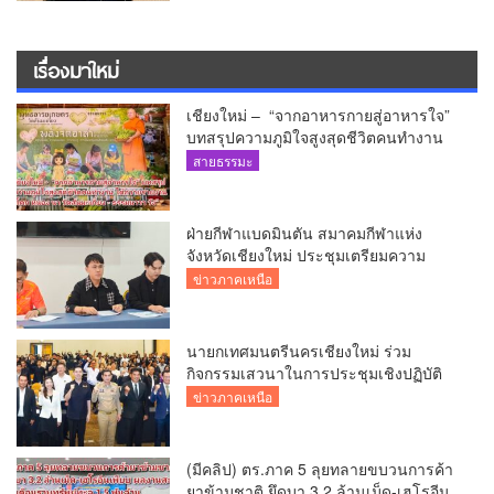
เรื่องมาใหม่
เชียงใหม่ – “จากอาหารกายสู่อาหารใจ”
บทสรุปความภูมิใจสูงสุดชีวิตคนทำงาน
ได้ถวายรายงาน “โคก หนอง นา วัดสันมะ
สายธรรมะ
เกี๋ยง – ธรรมนาวา วัง”
ฝ่ายกีฬาแบดมินตัน สมาคมกีฬาแห่ง
จังหวัดเชียงใหม่ ประชุมเตรียมความ
พร้อมคัดเลือกนักกีฬาเยาวชน ยุวชน และ
ข่าวภาคเหนือ
นักกีฬาเขตการศึกษา
นายกเทศมนตรีนครเชียงใหม่ ร่วม
กิจกรรมเสวนาในการประชุมเชิงปฏิบัติ
การป้องกันการทุจริตเชิงรุก ขับเคลื่อน
ข่าวภาคเหนือ
พื้นที่ต้นแบบ “เชียงใหม่โปร่งใส ไร้สินบน”
(Chiang Mai Sandbox)
(มีคลิป) ตร.ภาค 5 ลุยทลายขบวนการค้า
ยาข้ามชาติ ยึดบา 3.2 ล้านเม็ด-เฮโรอีน