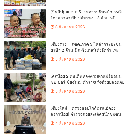
(มีคลิป) ผบช.ภ.5 เผยความคืบหน้า กรณี
โจรลาวควงปืนปล้นทอง 13 ล้าน หนี
กบดานแขวงบ่อแก้ว
6 สิงหาคม 2026
เชียงราย – ตชด.ภาค 3 ไล่ล่ากระบะขน
ยาบ้า 2 ล้านเม็ด ซิ่งแหกโค้งอัดกำแพง
บ้านพังยับ ก่อนคนขับทิ้งรถดอดหนีเข้าป่า
5 สิงหาคม 2026
เด็กน้อย 2 คนเดินหลงตามหาแม่ริมถนน
ซุปเปอร์เชียงใหม่ ตำรวจเร่งช่วยปลอดภัย
ล่าสุดครูโรงเรียนวัดดอนจั่นรับตัวดูแล
5 สิงหาคม 2026
แล้ว
เชียงใหม่ – ตรวจสอบไกด์เมาแอ๋ดอย
ลังกาน้อย! ตำรวจดอยสะเก็ดผนึกชุมชน
สยบดราม่าโซเชียล ส่งตัวบำบัดด่วน
4 สิงหาคม 2026
สร้างความมั่นใจให้นักท่องเที่ยว