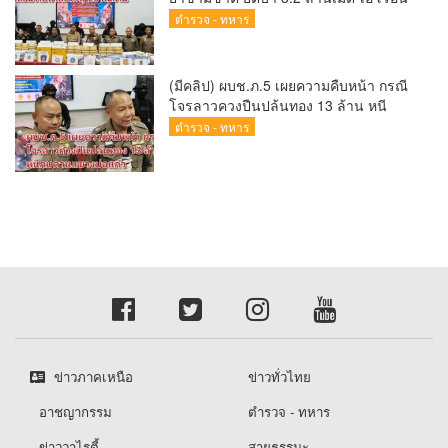
เพียบ ผลงานสะสม 10 เดือนรวบทรัพย์
ตำรวจ - ทหาร
ทะลุ 1.5 พันล้าน
(มีคลิป) ผบช.ภ.5 เผยความคืบหน้า กรณี
โจรลาวควงปืนปล้นทอง 13 ล้าน หนี
กบดานแขวงบ่อแก้ว
ตำรวจ - ทหาร
ข่าวภาคเหนือ
ข่าวทั่วไทย
อาชญากรรม
ตำรวจ - ทหาร
ข่าววาไรตี้
สายธรรมะ