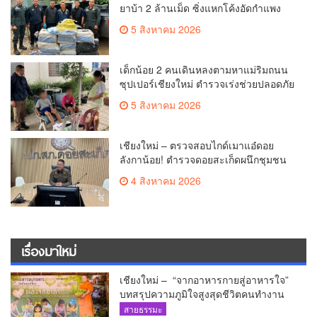
ยาบ้า 2 ล้านเม็ด ซิ่งแหกโค้งอัดกำแพง
บ้านพังยับ ก่อนคนขับทิ้งรถดอดหนีเข้าป่า
5 สิงหาคม 2026
เด็กน้อย 2 คนเดินหลงตามหาแม่ริมถนน
ซุปเปอร์เชียงใหม่ ตำรวจเร่งช่วยปลอดภัย
ล่าสุดครูโรงเรียนวัดดอนจั่นรับตัวดูแล
5 สิงหาคม 2026
แล้ว
เชียงใหม่ – ตรวจสอบไกด์เมาแอ๋ดอย
ลังกาน้อย! ตำรวจดอยสะเก็ดผนึกชุมชน
สยบดราม่าโซเชียล ส่งตัวบำบัดด่วน
4 สิงหาคม 2026
สร้างความมั่นใจให้นักท่องเที่ยว
เรื่องมาใหม่
เชียงใหม่ – “จากอาหารกายสู่อาหารใจ”
บทสรุปความภูมิใจสูงสุดชีวิตคนทำงาน
ได้ถวายรายงาน “โคก หนอง นา วัดสันมะ
สายธรรมะ