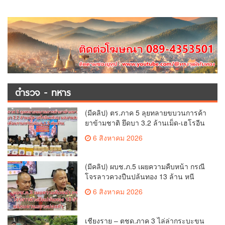
ตำรวจ - ทหาร
(มีคลิป) ตร.ภาค 5 ลุยทลายขบวนการค้า
ยาข้ามชาติ ยึดบา 3.2 ล้านเม็ด-เฮโรอีน
เพียบ ผลงานสะสม 10 เดือนรวบทรัพย์
6 สิงหาคม 2026
ทะลุ 1.5 พันล้าน
(มีคลิป) ผบช.ภ.5 เผยความคืบหน้า กรณี
โจรลาวควงปืนปล้นทอง 13 ล้าน หนี
กบดานแขวงบ่อแก้ว
6 สิงหาคม 2026
เชียงราย – ตชด.ภาค 3 ไล่ล่ากระบะขน