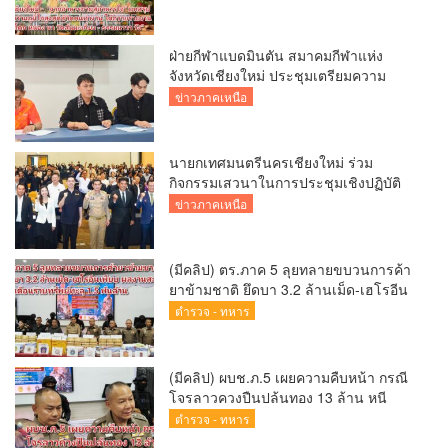
เกี๋ยง – ธรรมนาวา วัง”
ฝ่ายกีฬาแบดมินตัน สมาคมกีฬาแห่ง
จังหวัดเชียงใหม่ ประชุมเตรียมความ
พร้อมคัดเลือกนักกีฬาเยาวชน ยุวชน และ
ข่าวภาคเหนือ
นักกีฬาเขตการศึกษา
นายกเทศมนตรีนครเชียงใหม่ ร่วม
กิจกรรมเสวนาในการประชุมเชิงปฏิบัติ
การป้องกันการทุจริตเชิงรุก ขับเคลื่อน
ข่าวภาคเหนือ
พื้นที่ต้นแบบ “เชียงใหม่โปร่งใส ไร้สินบน”
(Chiang Mai Sandbox)
(มีคลิป) ตร.ภาค 5 ลุยทลายขบวนการค้า
ยาข้ามชาติ ยึดบา 3.2 ล้านเม็ด-เฮโรอีน
เพียบ ผลงานสะสม 10 เดือนรวบทรัพย์
ตำรวจ - ทหาร
ทะลุ 1.5 พันล้าน
(มีคลิป) ผบช.ภ.5 เผยความคืบหน้า กรณี
โจรลาวควงปืนปล้นทอง 13 ล้าน หนี
กบดานแขวงบ่อแก้ว
ตำรวจ - ทหาร