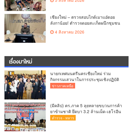
แล้ว
เชียงใหม่ – ตรวจสอบไกด์เมาแอ๋ดอย
ลังกาน้อย! ตำรวจดอยสะเก็ดผนึกชุมชน
สยบดราม่าโซเชียล ส่งตัวบำบัดด่วน
4 สิงหาคม 2026
สร้างความมั่นใจให้นักท่องเที่ยว
เรื่องมาใหม่
นายกเทศมนตรีนครเชียงใหม่ ร่วม
กิจกรรมเสวนาในการประชุมเชิงปฏิบัติ
การป้องกันการทุจริตเชิงรุก ขับเคลื่อน
ข่าวภาคเหนือ
พื้นที่ต้นแบบ “เชียงใหม่โปร่งใส ไร้สินบน”
(Chiang Mai Sandbox)
(มีคลิป) ตร.ภาค 5 ลุยทลายขบวนการค้า
ยาข้ามชาติ ยึดบา 3.2 ล้านเม็ด-เฮโรอีน
เพียบ ผลงานสะสม 10 เดือนรวบทรัพย์
ตำรวจ - ทหาร
ทะลุ 1.5 พันล้าน