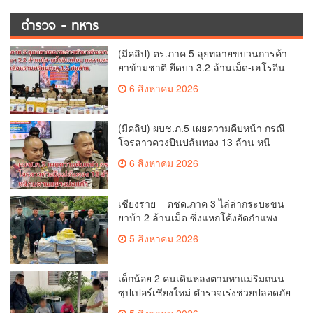
ตำรวจ - ทหาร
(มีคลิป) ตร.ภาค 5 ลุยทลายขบวนการค้า
ยาข้ามชาติ ยึดบา 3.2 ล้านเม็ด-เฮโรอีน
เพียบ ผลงานสะสม 10 เดือนรวบทรัพย์
6 สิงหาคม 2026
ทะลุ 1.5 พันล้าน
(มีคลิป) ผบช.ภ.5 เผยความคืบหน้า กรณี
โจรลาวควงปืนปล้นทอง 13 ล้าน หนี
กบดานแขวงบ่อแก้ว
6 สิงหาคม 2026
เชียงราย – ตชด.ภาค 3 ไล่ล่ากระบะขน
ยาบ้า 2 ล้านเม็ด ซิ่งแหกโค้งอัดกำแพง
บ้านพังยับ ก่อนคนขับทิ้งรถดอดหนีเข้าป่า
5 สิงหาคม 2026
เด็กน้อย 2 คนเดินหลงตามหาแม่ริมถนน
ซุปเปอร์เชียงใหม่ ตำรวจเร่งช่วยปลอดภัย
ล่าสุดครูโรงเรียนวัดดอนจั่นรับตัวดูแล
5 สิงหาคม 2026