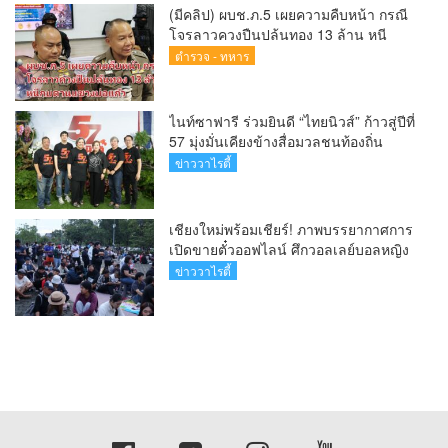
(มีคลิป) ผบช.ภ.5 เผยความคืบหน้า กรณี
โจรลาวควงปืนปล้นทอง 13 ล้าน หนี
กบดานแขวงบ่อแก้ว
ตำรวจ - ทหาร
ไนท์ซาฟารี ร่วมยินดี “ไทยนิวส์” ก้าวสู่ปีที่
57 มุ่งมั่นเคียงข้างสื่อมวลชนท้องถิ่น
ข่าววาไรตี้
เชียงใหม่พร้อมเชียร์! ภาพบรรยากาศการ
เปิดขายตั๋วออฟไลน์ ศึกวอลเลย์บอลหญิง
‘BYD DMI 6th SEA V Cup’ 6 ส.ค. นี้ รวม
ข่าววาไรตี้
6,000 ใบ