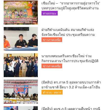
เชียงใหม่ – “จากอาหารกายสู่อาหารใจ”
บทสรุปความภูมิใจสูงสุดชีวิตคนทำงาน
ได้ถวายรายงาน “โคก หนอง นา วัดสันมะ
สายธรรมะ
เกี๋ยง – ธรรมนาวา วัง”
ฝ่ายกีฬาแบดมินตัน สมาคมกีฬาแห่ง
จังหวัดเชียงใหม่ ประชุมเตรียมความ
พร้อมคัดเลือกนักกีฬาเยาวชน ยุวชน และ
ข่าวภาคเหนือ
นักกีฬาเขตการศึกษา
นายกเทศมนตรีนครเชียงใหม่ ร่วม
กิจกรรมเสวนาในการประชุมเชิงปฏิบัติ
การป้องกันการทุจริตเชิงรุก ขับเคลื่อน
ข่าวภาคเหนือ
พื้นที่ต้นแบบ “เชียงใหม่โปร่งใส ไร้สินบน”
(Chiang Mai Sandbox)
(มีคลิป) ตร.ภาค 5 ลุยทลายขบวนการค้า
ยาข้ามชาติ ยึดบา 3.2 ล้านเม็ด-เฮโรอีน
เพียบ ผลงานสะสม 10 เดือนรวบทรัพย์
ตำรวจ - ทหาร
ทะลุ 1.5 พันล้าน
(มีคลิป) ผบช.ภ.5 เผยความคืบหน้า กรณี