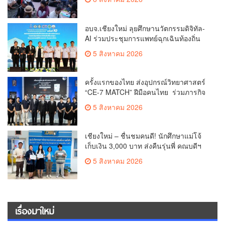
6,000 ใบ
อบจ.เชียงใหม่ ลุยศึกษานวัตกรรมดิจิทัล-
AI ร่วมประชุมการแพทย์ฉุกเฉินท้องถิ่น
ระดับชาติ ครั้งที่ 10 ยกระดับศูนย์
5 สิงหาคม 2026
เอราวัณสู่มาตรฐานสากล
ครั้งแรกของไทย ส่งอุปกรณ์วิทยาศาสตร์
“CE-7 MATCH” ฝีมือคนไทย ร่วมภารกิจ
สำรวจดวงจันทร์ 24 สิงหาคมนี้
5 สิงหาคม 2026
เชียงใหม่ – ชื่นชมคนดี! นักศึกษาแม่โจ้
เก็บเงิน 3,000 บาท ส่งคืนรุ่นพี่ คณบดีฯ
มอบเกียรติบัตรเชิดชู “ลูกแม่โจ้เลิศน้ำใจ”
5 สิงหาคม 2026
เรื่องมาใหม่