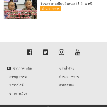
โจรลาวควงปืนปล้นทอง 13 ล้าน หนี
กบดานแขวงบ่อแก้ว
ตำรวจ - ทหาร
ข่าวภาคเหนือ
ข่าวทั่วไทย
อาชญากรรม
ตำรวจ - ทหาร
ข่าววาไรตี้
สายธรรมะ
ข่าวการเมือง