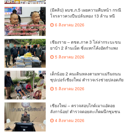
(มีคลิป) ผบช.ภ.5 เผยความคืบหน้า กรณี
โจรลาวควงปืนปล้นทอง 13 ล้าน หนี
กบดานแขวงบ่อแก้ว
6 สิงหาคม 2026
เชียงราย – ตชด.ภาค 3 ไล่ล่ากระบะขน
ยาบ้า 2 ล้านเม็ด ซิ่งแหกโค้งอัดกำแพง
บ้านพังยับ ก่อนคนขับทิ้งรถดอดหนีเข้าป่า
5 สิงหาคม 2026
เด็กน้อย 2 คนเดินหลงตามหาแม่ริมถนน
ซุปเปอร์เชียงใหม่ ตำรวจเร่งช่วยปลอดภัย
ล่าสุดครูโรงเรียนวัดดอนจั่นรับตัวดูแล
5 สิงหาคม 2026
แล้ว
เชียงใหม่ – ตรวจสอบไกด์เมาแอ๋ดอย
ลังกาน้อย! ตำรวจดอยสะเก็ดผนึกชุมชน
สยบดราม่าโซเชียล ส่งตัวบำบัดด่วน
4 สิงหาคม 2026
สร้างความมั่นใจให้นักท่องเที่ยว