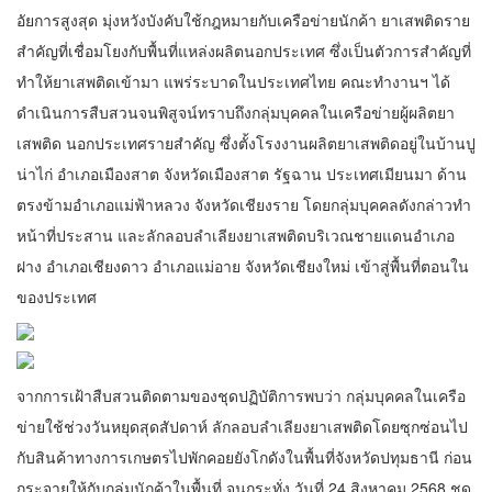
อัยการสูงสุด มุ่งหวังบังคับใช้กฎหมายกับเครือข่ายนักค้า ยาเสพติดราย
สำคัญที่เชื่อมโยงกับพื้นที่แหล่งผลิตนอกประเทศ ซึ่งเป็นตัวการสำคัญที่
ทำให้ยาเสพติดเข้ามา แพร่ระบาดในประเทศไทย คณะทำงานฯ ได้
ดำเนินการสืบสวนจนพิสูจน์ทราบถึงกลุ่มบุคคลในเครือข่ายผู้ผลิตยา
เสพติด นอกประเทศรายสำคัญ ซึ่งตั้งโรงงานผลิตยาเสพติดอยู่ในบ้านปู
น่าไก่ อำเภอเมืองสาต จังหวัดเมืองสาต รัฐฉาน ประเทศเมียนมา ด้าน
ตรงข้ามอำเภอแม่ฟ้าหลวง จังหวัดเชียงราย โดยกลุ่มบุคคลดังกล่าวทำ
หน้าที่ประสาน และลักลอบลำเลียงยาเสพติดบริเวณชายแดนอำเภอ
ฝาง อำเภอเชียงดาว อำเภอแม่อาย จังหวัดเชียงใหม่ เข้าสู่พื้นที่ตอนใน
ของประเทศ
จากการเฝ้าสืบสวนติดตามของชุดปฏิบัติการพบว่า กลุ่มบุคคลในเครือ
ข่ายใช้ช่วงวันหยุดสุดสัปดาห์ ลักลอบลำเลียงยาเสพติดโดยซุกซ่อนไป
กับสินค้าทางการเกษตรไปพักคอยยังโกดังในพื้นที่จังหวัดปทุมธานี ก่อน
กระจายให้กับกลุ่มนักค้าในพื้นที่ จนกระทั่ง วันที่ 24 สิงหาคม 2568 ชุด