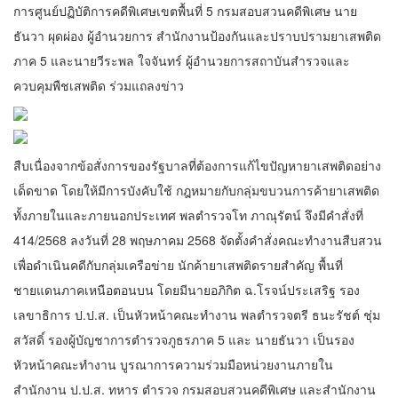
การศูนย์ปฏิบัติการคดีพิเศษเขตพื้นที่ 5 กรมสอบสวนคดีพิเศษ นาย
ธันวา ผุดผ่อง ผู้อำนวยการ สำนักงานป้องกันและปราบปรามยาเสพติด
ภาค 5 และนายวีระพล ใจจันทร์ ผู้อำนวยการสถาบันสำรวจและ
ควบคุมพืชเสพติด ร่วมแถลงข่าว
สืบเนื่องจากข้อสั่งการของรัฐบาลที่ต้องการแก้ไขปัญหายาเสพติดอย่าง
เด็ดขาด โดยให้มีการบังคับใช้ กฎหมายกับกลุ่มขบวนการค้ายาเสพติด
ทั้งภายในและภายนอกประเทศ พลตำรวจโท ภาณุรัตน์ จึงมีคำสั่งที่
414/2568 ลงวันที่ 28 พฤษภาคม 2568 จัดตั้งคำสั่งคณะทำงานสืบสวน
เพื่อดำเนินคดีกับกลุ่มเครือข่าย นักค้ายาเสพติดรายสำคัญ พื้นที่
ชายแดนภาคเหนือตอนบน โดยมีนายอภิกิต ฉ.โรจน์ประเสริฐ รอง
เลขาธิการ ป.ป.ส. เป็นหัวหน้าคณะทำงาน พลตำรวจตรี ธนะรัชต์ ชุ่ม
สวัสดิ์ รองผู้บัญชาการตำรวจภูธรภาค 5 และ นายธันวา เป็นรอง
หัวหน้าคณะทำงาน บูรณาการความร่วมมือหน่วยงานภายใน
สำนักงาน ป.ป.ส. ทหาร ตำรวจ กรมสอบสวนคดีพิเศษ และสำนักงาน