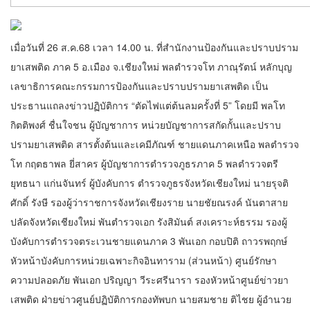
เมื่อวันที่ 26 ส.ค.68 เวลา 14.00 น. ที่สำนักงานป้องกันและปราบปราม
ยาเสพติด ภาค 5 อ.เมือง จ.เชียงใหม่ พลตำรวจโท ภาณุรัตน์ หลักบุญ
เลขาธิการคณะกรรมการป้องกันและปราบปรามยาเสพติด เป็น
ประธานแถลงข่าวปฏิบัติการ “ตัดไฟแต่ต้นลมครั้งที่ 5” โดยมี พลโท
กิตติพงศ์ ชื่นใจชน ผู้บัญชาการ หน่วยบัญชาการสกัดกั้นและปราบ
ปรามยาเสพติด สารตั้งต้นและเคมีภัณฑ์ ชายแดนภาคเหนือ พลตำรวจ
โท กฤตธาพล ยี่สาคร ผู้บัญชาการตำรวจภูธรภาค 5 พลตำรวจตรี
ยุทธนา แก่นจันทร์ ผู้บังคับการ ตำรวจภูธรจังหวัดเชียงใหม่ นายรุจติ
ศักดิ์ รังษี รองผู้ว่าราชการจังหวัดเชียงราย นายชัยณรงค์ นันตาสาย
ปลัดจังหวัดเชียงใหม่ พันตำรวจเอก รังสิมันต์ สงเคราะห์ธรรม รองผู้
บังคับการตำรวจตระเวนชายแดนภาค 3 พันเอก กอบปิติ ถาวรพฤกษ์
หัวหน้าบังคับการหน่วยเฉพาะกิจอินทาราม (ส่วนหน้า) ศูนย์รักษา
ความปลอดภัย พันเอก ปริญญา วีระศรีนารา รองหัวหน้าศูนย์ข่าวยา
เสพติด ฝ่ายข่าวศูนย์ปฏิบัติการกองทัพบก นายสมชาย ติไชย ผู้อำนวย