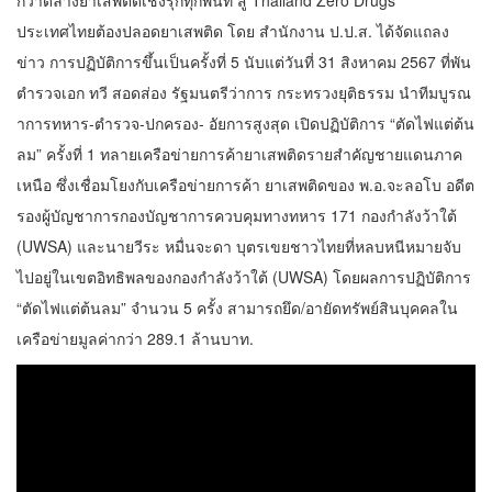
กวาดล้างยาเสพติดเชิงรุกทุกพื้นที่ สู่ Thailand Zero Drugs
ประเทศไทยต้องปลอดยาเสพติด โดย สำนักงาน ป.ป.ส. ได้จัดแถลง
ข่าว การปฏิบัติการขึ้นเป็นครั้งที่ 5 นับแต่วันที่ 31 สิงหาคม 2567 ที่พัน
ตำรวจเอก ทวี สอดส่อง รัฐมนตรีว่าการ กระทรวงยุติธรรม นำทีมบูรณ
าการทหาร-ตำรวจ-ปกครอง- อัยการสูงสุด เปิดปฏิบัติการ “ตัดไฟแต่ต้น
ลม” ครั้งที่ 1 ทลายเครือข่ายการค้ายาเสพติดรายสำคัญชายแดนภาค
เหนือ ซึ่งเชื่อมโยงกับเครือข่ายการค้า ยาเสพติดของ พ.อ.จะลอโบ อดีต
รองผู้บัญชาการกองบัญชาการควบคุมทางทหาร 171 กองกำลังว้าใต้
(UWSA) และนายวีระ หมื่นจะดา บุตรเขยชาวไทยที่หลบหนีหมายจับ
ไปอยู่ในเขตอิทธิพลของกองกำลังว้าใต้ (UWSA) โดยผลการปฏิบัติการ
“ตัดไฟแต่ต้นลม” จำนวน 5 ครั้ง สามารถยึด/อายัดทรัพย์สินบุคคลใน
เครือข่ายมูลค่ากว่า 289.1 ล้านบาท.