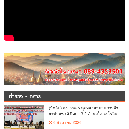
ตำรวจ - ทหาร
(มีคลิป) ตร.ภาค 5 ลุยทลายขบวนการค้า
ยาข้ามชาติ ยึดบา 3.2 ล้านเม็ด-เฮโรอีน
เพียบ ผลงานสะสม 10 เดือนรวบทรัพย์
6 สิงหาคม 2026
ทะลุ 1.5 พันล้าน