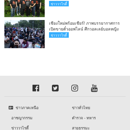
ข่าววาไรตี้
เชียงใหม่พร้อมเชียร์! ภาพบรรยากาศการ
เปิดขายตั๋วออฟไลน์ ศึกวอลเลย์บอลหญิง
‘BYD DMI 6th SEA V Cup’ 6 ส.ค. นี้ รวม
ข่าววาไรตี้
6,000 ใบ
ข่าวภาคเหนือ
ข่าวทั่วไทย
อาชญากรรม
ตำรวจ - ทหาร
ข่าววาไรตี้
สายธรรมะ