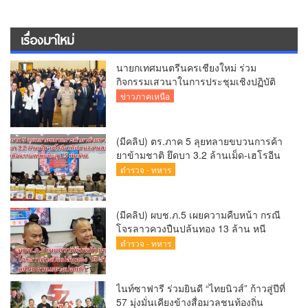
เรื่องมาใหม่
นายกเทศมนตรีนครเชียงใหม่ ร่วม
กิจกรรมเสวนาในการประชุมเชิงปฏิบัติ
การป้องกันการทุจริตเชิงรุก ขับเคลื่อน
ข่าวภาคเหนือ
พื้นที่ต้นแบบ “เชียงใหม่โปร่งใส ไร้สินบน”
(Chiang Mai Sandbox)
(มีคลิป) ตร.ภาค 5 ลุยทลายขบวนการค้า
ยาข้ามชาติ ยึดบา 3.2 ล้านเม็ด-เฮโรอีน
เพียบ ผลงานสะสม 10 เดือนรวบทรัพย์
ตำรวจ - ทหาร
ทะลุ 1.5 พันล้าน
(มีคลิป) ผบช.ภ.5 เผยความคืบหน้า กรณี
โจรลาวควงปืนปล้นทอง 13 ล้าน หนี
กบดานแขวงบ่อแก้ว
ตำรวจ - ทหาร
ไนท์ซาฟารี ร่วมยินดี “ไทยนิวส์” ก้าวสู่ปีที่
57 มุ่งมั่นเคียงข้างสื่อมวลชนท้องถิ่น