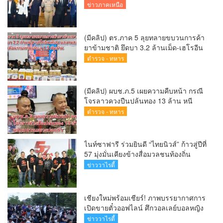
การป้องกันการทุจริตเชิงรุก ขับเคลื่อน
ข่าวภาคเหนือ
พื้นที่ต้นแบบ “เชียงใหม่โปร่งใส ไร้สินบน”
(Chiang Mai Sandbox)
(มีคลิป) ตร.ภาค 5 ลุยทลายขบวนการค้า
ยาข้ามชาติ ยึดบา 3.2 ล้านเม็ด-เฮโรอีน
เพียบ ผลงานสะสม 10 เดือนรวบทรัพย์
ตำรวจ - ทหาร
ทะลุ 1.5 พันล้าน
(มีคลิป) ผบช.ภ.5 เผยความคืบหน้า กรณี
โจรลาวควงปืนปล้นทอง 13 ล้าน หนี
กบดานแขวงบ่อแก้ว
ตำรวจ - ทหาร
ไนท์ซาฟารี ร่วมยินดี “ไทยนิวส์” ก้าวสู่ปีที่
57 มุ่งมั่นเคียงข้างสื่อมวลชนท้องถิ่น
ข่าววาไรตี้
เชียงใหม่พร้อมเชียร์! ภาพบรรยากาศการ
เปิดขายตั๋วออฟไลน์ ศึกวอลเลย์บอลหญิง
‘BYD DMI 6th SEA V Cup’ 6 ส.ค. นี้ รวม
ข่าววาไรตี้