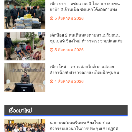
เชียงราย – ตชด.ภาค 3 ไล่ล่ากระบะขน
ยาบ้า 2 ล้านเม็ด ซิ่งแหกโค้งอัดกำแพง
บ้านพังยับ ก่อนคนขับทิ้งรถดอดหนีเข้าป่า
5 สิงหาคม 2026
เด็กน้อย 2 คนเดินหลงตามหาแม่ริมถนน
ซุปเปอร์เชียงใหม่ ตำรวจเร่งช่วยปลอดภัย
ล่าสุดครูโรงเรียนวัดดอนจั่นรับตัวดูแล
5 สิงหาคม 2026
แล้ว
เชียงใหม่ – ตรวจสอบไกด์เมาแอ๋ดอย
ลังกาน้อย! ตำรวจดอยสะเก็ดผนึกชุมชน
สยบดราม่าโซเชียล ส่งตัวบำบัดด่วน
4 สิงหาคม 2026
สร้างความมั่นใจให้นักท่องเที่ยว
เรื่องมาใหม่
นายกเทศมนตรีนครเชียงใหม่ ร่วม
กิจกรรมเสวนาในการประชุมเชิงปฏิบัติ