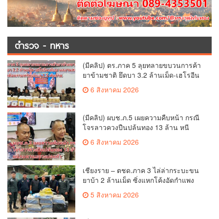
ตำรวจ - ทหาร
(มีคลิป) ตร.ภาค 5 ลุยทลายขบวนการค้า
ยาข้ามชาติ ยึดบา 3.2 ล้านเม็ด-เฮโรอีน
เพียบ ผลงานสะสม 10 เดือนรวบทรัพย์
6 สิงหาคม 2026
ทะลุ 1.5 พันล้าน
(มีคลิป) ผบช.ภ.5 เผยความคืบหน้า กรณี
โจรลาวควงปืนปล้นทอง 13 ล้าน หนี
กบดานแขวงบ่อแก้ว
6 สิงหาคม 2026
เชียงราย – ตชด.ภาค 3 ไล่ล่ากระบะขน
ยาบ้า 2 ล้านเม็ด ซิ่งแหกโค้งอัดกำแพง
บ้านพังยับ ก่อนคนขับทิ้งรถดอดหนีเข้าป่า
5 สิงหาคม 2026