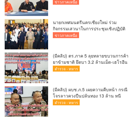
พร้อมคัดเลือกนักกีฬาเยาวชน ยุวชน และ
ข่าวภาคเหนือ
นักกีฬาเขตการศึกษา
นายกเทศมนตรีนครเชียงใหม่ ร่วม
กิจกรรมเสวนาในการประชุมเชิงปฏิบัติ
การป้องกันการทุจริตเชิงรุก ขับเคลื่อน
ข่าวภาคเหนือ
พื้นที่ต้นแบบ “เชียงใหม่โปร่งใส ไร้สินบน”
(Chiang Mai Sandbox)
(มีคลิป) ตร.ภาค 5 ลุยทลายขบวนการค้า
ยาข้ามชาติ ยึดบา 3.2 ล้านเม็ด-เฮโรอีน
เพียบ ผลงานสะสม 10 เดือนรวบทรัพย์
ตำรวจ - ทหาร
ทะลุ 1.5 พันล้าน
(มีคลิป) ผบช.ภ.5 เผยความคืบหน้า กรณี
โจรลาวควงปืนปล้นทอง 13 ล้าน หนี
กบดานแขวงบ่อแก้ว
ตำรวจ - ทหาร