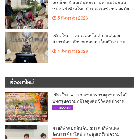
เด็กน้อย 2 คนเดินหลงตามหาแม่ริมถนน
ซุปเปอร์เชียงใหม่ ตำรวจเร่งช่วยปลอดภัย
ล่าสุดครูโรงเรียนวัดดอนจั่นรับตัวดูแล
5 สิงหาคม 2026
แล้ว
เชียงใหม่ – ตรวจสอบไกด์เมาแอ๋ดอย
ลังกาน้อย! ตำรวจดอยสะเก็ดผนึกชุมชน
สยบดราม่าโซเชียล ส่งตัวบำบัดด่วน
4 สิงหาคม 2026
สร้างความมั่นใจให้นักท่องเที่ยว
เรื่องมาใหม่
เชียงใหม่ – “จากอาหารกายสู่อาหารใจ”
บทสรุปความภูมิใจสูงสุดชีวิตคนทำงาน
ได้ถวายรายงาน “โคก หนอง นา วัดสันมะ
สายธรรมะ
เกี๋ยง – ธรรมนาวา วัง”
ฝ่ายกีฬาแบดมินตัน สมาคมกีฬาแห่ง
จังหวัดเชียงใหม่ ประชุมเตรียมความ