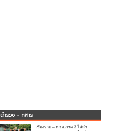
ตำรวจ - ทหาร
เชียงราย – ตชด.ภาค 3 ไล่ล่า