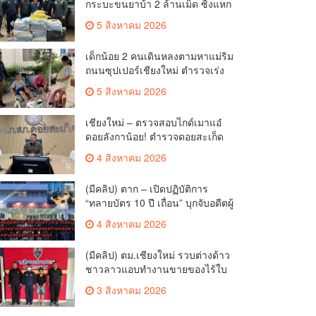
กระบะขนยาบ้า 2 ล้านเม็ด ซิ่งแหก
โค้งอัดกำแพงบ้านพังยับ ก่อนคนขับ
5 สิงหาคม 2026
ทิ้งรถดอดหนีเข้าป่า
เด็กน้อย 2 คนเดินหลงตามหาแม่ริม
ถนนซุปเปอร์เชียงใหม่ ตำรวจเร่ง
ช่วยปลอดภัย ล่าสุดครูโรงเรียนวัด
5 สิงหาคม 2026
ดอนจั่นรับตัวดูแลแล้ว
เชียงใหม่ – ตรวจสอบไกด์เมาแอ๋
ดอยลังกาน้อย! ตำรวจดอยสะเก็ด
ผนึกชุมชนสยบดราม่าโซเชียล
4 สิงหาคม 2026
ส่งตัวบำบัดด่วนสร้างความมั่นใจ
ให้นักท่องเที่ยว
(มีคลิป) ตาก – เปิดปฏิบัติการ
“ทลายบัตร 10 ปี เถื่อน” บุกจับอดีตผู้
ช่วยนายทะเบียนแม่สอดร่วมกลุ่ม
4 สิงหาคม 2026
ต่างด้าว ทุจริตออกสวมสิทธิ์
ทะเบียนราษฎร์
(มีคลิป) ตม.เชียงใหม่ รวบต่างด้าว
ชาวลาวแอบทำงานขายของไร้ใบ
อนุญาต พบทำมานานถึง 3 ปี
3 สิงหาคม 2026