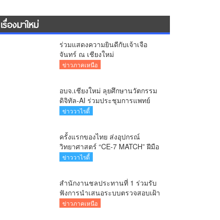
เรื่องมาใหม่
ร่วมแสดงความยินดีกับเจ้าเจือ
จันทร์ ณ เชียงใหม่
ข่าวภาคเหนือ
อบจ.เชียงใหม่ ลุยศึกษานวัตกรรม
ดิจิทัล-AI ร่วมประชุมการแพทย์
ฉุกเฉินท้องถิ่นระดับชาติ ครั้งที่ 10
ข่าววาไรตี้
ยกระดับศูนย์เอราวัณสู่มาตรฐาน
สากล
ครั้งแรกของไทย ส่งอุปกรณ์
วิทยาศาสตร์ “CE-7 MATCH” ฝีมือ
คนไทย ร่วมภารกิจสำรวจดวง
ข่าววาไรตี้
จันทร์ 24 สิงหาคมนี้
สำนักงานชลประทานที่ 1 ร่วมรับ
ฟังการนำเสนอระบบตรวจสอบเฝ้า
ระวังโครงสร้างพื้นฐานด้าน
ข่าวภาคเหนือ
ชลประทาน