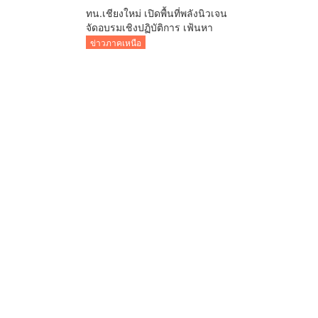
ทน.เชียงใหม่ เปิดพื้นที่พลังนิวเจน
จัดอบรมเชิงปฏิบัติการ เฟ้นหา
“สภาเด็กและเยาวชน” ปี 2569 มุ่ง
ข่าวภาคเหนือ
หนุนเสียงเยาวชนต่อยอดพัฒนา
เมือง