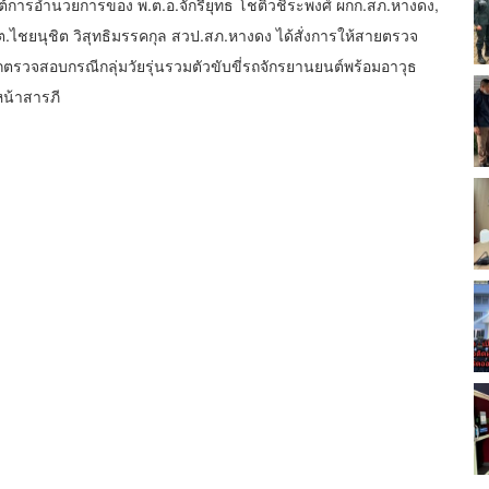
ใต้การอำนวยการของ พ.ต.อ.จักรียุทธ โชติวชิระพงศ์ ผกก.สภ.หางดง,
ต.ไชยนุชิต วิสุทธิมรรคกุล สวป.สภ.หางดง ได้สั่งการให้สายตรวจ
ตรวจสอบกรณีกลุ่มวัยรุ่นรวมตัวขับขี่รถจักรยานยนต์พร้อมอาวุธ
หน้าสารภี
งหา 4 คน พร้อมอาวุธมีด 3 เล่ม โดยได้ส่งมอบผู้ต้องหาและของกลาง
ามกฎหมาย