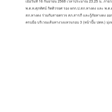
เมื่อวันที่ 16 กันยายน 2568 เวลาประมาณ 23.25 น. ภาย
พ.ต.ท.ศุภทัศน์ กิตติวรยศ รอง ผกก.ป.สภ.หางดง และ พ.ต.
สภ.หางดง ร่วมกับสายตรวจ สภ.สารภี และกู้ภัยหางดง ออก
ครบมือ บริเวณเส้นทางวงแหวนรอบ 3 (หน้าปั๊ม ปตท.) มุ่ง
ผลการปฏิบัติสามารถจับกุมรถจักรยานยนต์ได้ 2 คัน ผู้ต้อ
ให้แก่ สภ.สารภี ซึ่งเป็นพื้นที่รับผิดชอบ เพื่อดำเนินคดีต