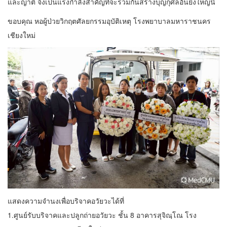
และญาติ จึงเป็นแรงกำลังสำคัญที่จะร่วมกันสร้างบุญกุศลอันยิ่งใหญ่นี้
ขอบคุณ หอผู้ป่วยวิกฤตศัลยกรรมอุบัติเหตุ โรงพยาบาลมหาราชนคร
เชียงใหม่
แสดงความจำนงเพื่อบริจาคอวัยวะได้ที่
1.ศูนย์รับบริจาคและปลูกถ่ายอวัยวะ ชั้น 8 อาคารสุจิณฺโณ โรง