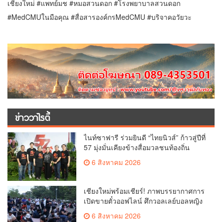
เชียงใหม่ #แพทย์มช #หมอสวนดอก #โรงพยาบาลสวนดอก
#MedCMUในมือคุณ #สื่อสารองค์กรMedCMU #บริจาคอวัยวะ
ข่าววาไรตี้
ไนท์ซาฟารี ร่วมยินดี “ไทยนิวส์” ก้าวสู่ปีที่
57 มุ่งมั่นเคียงข้างสื่อมวลชนท้องถิ่น
6 สิงหาคม 2026
เชียงใหม่พร้อมเชียร์! ภาพบรรยากาศการ
เปิดขายตั๋วออฟไลน์ ศึกวอลเลย์บอลหญิง
‘BYD DMI 6th SEA V Cup’ 6 ส.ค. นี้ รวม
6 สิงหาคม 2026
6,000 ใบ