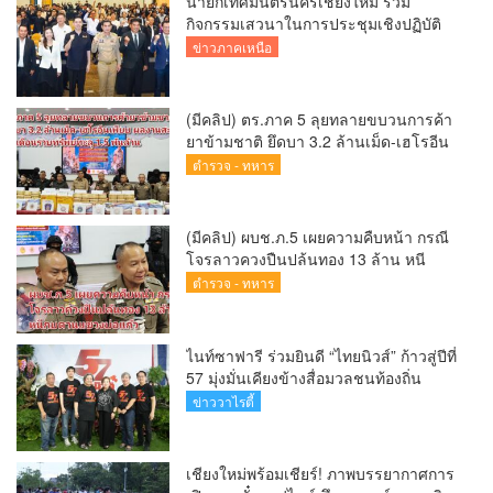
นายกเทศมนตรีนครเชียงใหม่ ร่วม
กิจกรรมเสวนาในการประชุมเชิงปฏิบัติ
การป้องกันการทุจริตเชิงรุก ขับเคลื่อน
ข่าวภาคเหนือ
พื้นที่ต้นแบบ “เชียงใหม่โปร่งใส ไร้สินบน”
(Chiang Mai Sandbox)
(มีคลิป) ตร.ภาค 5 ลุยทลายขบวนการค้า
ยาข้ามชาติ ยึดบา 3.2 ล้านเม็ด-เฮโรอีน
เพียบ ผลงานสะสม 10 เดือนรวบทรัพย์
ตำรวจ - ทหาร
ทะลุ 1.5 พันล้าน
(มีคลิป) ผบช.ภ.5 เผยความคืบหน้า กรณี
โจรลาวควงปืนปล้นทอง 13 ล้าน หนี
กบดานแขวงบ่อแก้ว
ตำรวจ - ทหาร
ไนท์ซาฟารี ร่วมยินดี “ไทยนิวส์” ก้าวสู่ปีที่
57 มุ่งมั่นเคียงข้างสื่อมวลชนท้องถิ่น
ข่าววาไรตี้
เชียงใหม่พร้อมเชียร์! ภาพบรรยากาศการ