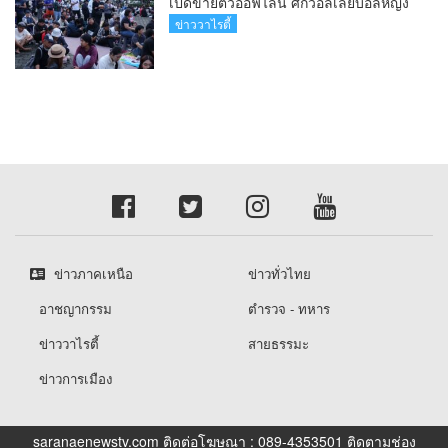
เปิดขายตั๋วออฟไลน์ ศึกวอลเลย์บอลหญิง
‘BYD DMI 6th SEA V Cup’ 6 ส.ค. นี้ รวม
ข่าววาไรตี้
6,000 ใบ
ข่าวภาคเหนือ
ข่าวทั่วไทย
อาชญากรรม
ตำรวจ - ทหาร
ข่าววาไรตี้
สายธรรมะ
ข่าวการเมือง
saranaenewstv.com ติดต่อโฆษณา : 089-4353501 ติดตามช่อง