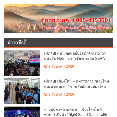
ข่าววาไรตี้
(มีคลิป) แฟนวอลเลย์บอลคึกคัก! ต่อแถว
แน่นรับ Reisman เชียร์กระหึ่ม SEA V
League 2026 ที่เชียงใหม่
9 สิงหาคม 2026
(มีคลิป) เชียงใหม่ – นิทรรศการ “สายไหม
แห่งพระเมตตา” ชวนสัมผัสเสน่ห์ผ้าไหม
ไทยและพรรณไม้พระนามตลอดเดือน
9 สิงหาคม 2026
สิงหาคมนี้
สายสุขภาพห้ามพลาด! เชียงใหม่ไนท์
ซาฟารีเปิดตัว “Night Safari Dance with