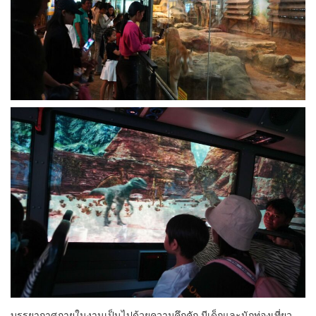
บรรยากาศภายในงานเป็นไปด้วยความคึกคัก มีเด็กและนักท่องเที่ยว