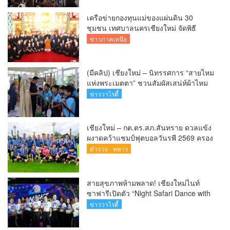
เครือข่ายกองทุนแม่ของแผ่นดิน 30
ชุมชน เทศบาลนครเชียงใหม่ จัดพิธี
บำเพ็ญกุศลถวายเป็นพระราชกุศลแด่
ข่าวภาคเหนือ
“สมเด็จพระบรมราชชนนีพันปีหลวง”
เนื่องในวันแม่แห่งชาติ 12 สิงหาคม 2569
(มีคลิป) เชียงใหม่ – นิทรรศการ “สายไหม
แห่งพระเมตตา” ชวนสัมผัสเสน่ห์ผ้าไหม
ไทยและพรรณไม้พระนามตลอดเดือน
ข่าววาไรตี้
สิงหาคมนี้
เชียงใหม่ – กต.ตร.สภ.สันทราย ดวลแข้ง
ผงาดคว้าแชมป์ฟุตบอลวันรพี 2569 ครอง
ถ้วยเกียรติยศประธานศาลฎีกา
ตำรวจ - ทหาร
สายสุขภาพห้ามพลาด! เชียงใหม่ไนท์
ซาฟารีเปิดตัว “Night Safari Dance with
the Wild” ชวนเต้นออกกำลังกาย สัมผัส
ข่าววาไรตี้