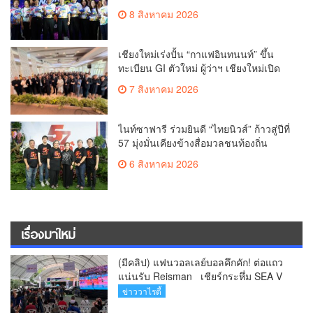
the Wild” ชวนเต้นออกกำลังกาย สัมผัส
8 สิงหาคม 2026
เชียงใหม่เร่งปั้น “กาแฟอินทนนท์” ขึ้น
ทะเบียน GI ตัวใหม่ ผู้ว่าฯ เชียงใหม่เปิด
“CHIANGMAI GI NEXT 2026”
7 สิงหาคม 2026
ไนท์ซาฟารี ร่วมยินดี “ไทยนิวส์” ก้าวสู่ปีที่
57 มุ่งมั่นเคียงข้างสื่อมวลชนท้องถิ่น
6 สิงหาคม 2026
เรื่องมาใหม่
(มีคลิป) แฟนวอลเลย์บอลคึกคัก! ต่อแถว
แน่นรับ Reisman เชียร์กระหึ่ม SEA V
League 2026 ที่เชียงใหม่
ข่าววาไรตี้