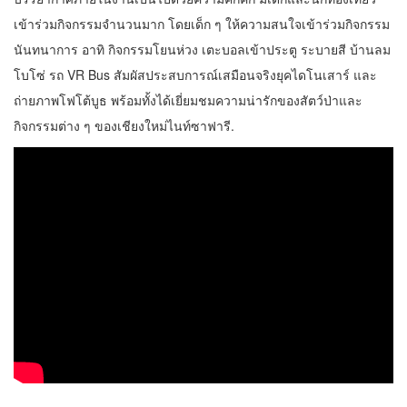
เข้าร่วมกิจกรรมจำนวนมาก โดยเด็ก ๆ ให้ความสนใจเข้าร่วมกิจกรรม
นันทนาการ อาทิ กิจกรรมโยนห่วง เตะบอลเข้าประตู ระบายสี บ้านลม
โบโซ่ รถ VR Bus สัมผัสประสบการณ์เสมือนจริงยุคไดโนเสาร์ และ
ถ่ายภาพโฟโต้บูธ พร้อมทั้งได้เยี่ยมชมความน่ารักของสัตว์ป่าและ
กิจกรรมต่าง ๆ ของเชียงใหม่ไนท์ซาฟารี.