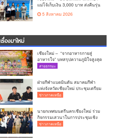
แม่โจ้เก็บเงิน 3,000 บาท ส่งคืนรุ่น
พี่ คณบดีฯ มอบเกียรติบัตรเชิดชู
5 สิงหาคม 2026
“ลูกแม่โจ้เลิศน้ำใจ”
เรื่องมาใหม่
เชียงใหม่ – “จากอาหารกายสู่
อาหารใจ” บทสรุปความภูมิใจสูงสุด
ชีวิตคนทำงาน ได้ถวายรายงาน
สายธรรมะ
“โคก หนอง นา วัดสันมะเกี๋ยง –
ธรรมนาวา วัง”
ฝ่ายกีฬาแบดมินตัน สมาคมกีฬา
แห่งจังหวัดเชียงใหม่ ประชุมเตรียม
ความพร้อมคัดเลือกนักกีฬาเยาวชน
ข่าวภาคเหนือ
ยุวชน และนักกีฬาเขตการศึกษา
นายกเทศมนตรีนครเชียงใหม่ ร่วม
กิจกรรมเสวนาในการประชุมเชิง
ปฏิบัติการป้องกันการทุจริตเชิงรุก
ข่าวภาคเหนือ
ขับเคลื่อนพื้นที่ต้นแบบ “เชียงใหม่
โปร่งใส ไร้สินบน” (Chiang Mai