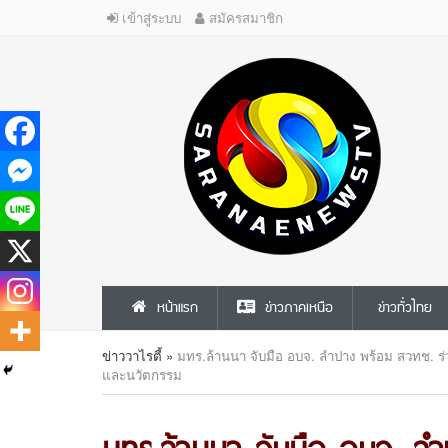
เข้าสู่ระบบ
สมัครสมาชิก
หน้าแรก
ข่าวภาคเหนือ
ข่าวทั่วไทย
ข่าววาไรตี้
»
มทร.ล้านนา จับมือ อบจ. ลำปาง พร้อม สวทช. ร
และนวัตกรรม
มทร.ล้านนา จับมือ อบจ. ลำ