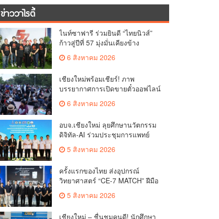
ข่าววาไรตี้
ไนท์ซาฟารี ร่วมยินดี “ไทยนิวส์”
ก้าวสู่ปีที่ 57 มุ่งมั่นเคียงข้าง
สื่อมวลชนท้องถิ่น
6 สิงหาคม 2026
เชียงใหม่พร้อมเชียร์! ภาพ
บรรยากาศการเปิดขายตั๋วออฟไลน์
ศึกวอลเลย์บอลหญิง ‘BYD DMI 6th
6 สิงหาคม 2026
SEA V Cup’ 6 ส.ค. นี้ รวม 6,000
ใบ
อบจ.เชียงใหม่ ลุยศึกษานวัตกรรม
ดิจิทัล-AI ร่วมประชุมการแพทย์
ฉุกเฉินท้องถิ่นระดับชาติ ครั้งที่ 10
5 สิงหาคม 2026
ยกระดับศูนย์เอราวัณสู่มาตรฐาน
สากล
ครั้งแรกของไทย ส่งอุปกรณ์
วิทยาศาสตร์ “CE-7 MATCH” ฝีมือ
คนไทย ร่วมภารกิจสำรวจดวง
5 สิงหาคม 2026
จันทร์ 24 สิงหาคมนี้
เชียงใหม่ – ชื่นชมคนดี! นักศึกษา