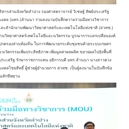
รบริหารส่วนจังหวัดลำปาง รองศาสตราจารย์ วิเชษฐ์ ทิพย์ประเสริฐ
งคล (มทร.)ล้านนา ร่วมลงนามบันทึกความร่วมมือทางวิชาการ
) และสำนักงานพัฒนาวิทยาศาสตร์และเทคโนโลยีแห่งชาติ (สวทช.)
างด้านวิทยาศาสตร์เทคโนโลยีและนวัตกรรม บูรณาการแลกเปลี่ยนองค์
รปกครองส่วนท้องถิ่น ในการพัฒนายกระดับชุมชนด้วยระบบเกษตร
วัตกรรมเพิ่มประสิทธิภาพ เพิ่มมูลค่าผลผลิต ขยายผลไปยังพื้นที่
พย์ประเสริฐ รักษาราชการแทน อธิการบดี มทร.ล้านนา นางสาวตวง
คลไชยสิทธิ์ ผู้ช่วยผู้อำนวยการ สวทช. เป็นผู้ลงนามในบันทึกข้อ
ป็นสักขีพยาน