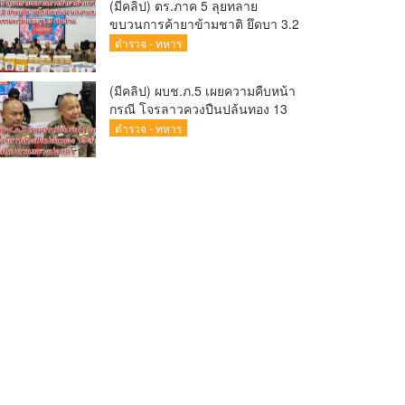
(มีคลิป) ตร.ภาค 5 ลุยทลาย
Sandbox)
ขบวนการค้ายาข้ามชาติ ยึดบา 3.2
ล้านเม็ด-เฮโรอีนเพียบ ผลงาน
ตำรวจ - ทหาร
สะสม 10 เดือนรวบทรัพย์ทะลุ 1.5
พันล้าน
(มีคลิป) ผบช.ภ.5 เผยความคืบหน้า
กรณี โจรลาวควงปืนปล้นทอง 13
ล้าน หนีกบดานแขวงบ่อแก้ว
ตำรวจ - ทหาร