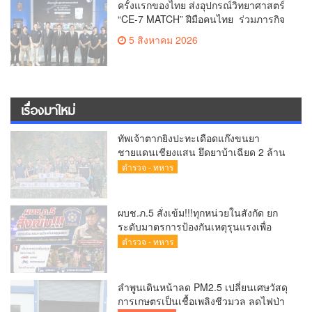
ครั้งแรกของไทย ส่งอุปกรณ์วิทยาศาสตร์
“CE-7 MATCH” ฝีมือคนไทย ร่วมภารกิจ
สำรวจดวงจันทร์ 24 สิงหาคมนี้
5 สิงหาคม 2026
เรื่องมาใหม่
ทัพเจ้าตากยิงปะทะเดือดแก๊งขนยา
ชายแดนเชียงแสน ยึดยาบ้าเฉียด 2 ล้าน
เม็ด ซุกกระสอบฟางหนีมืด
ตำรวจ - ทหาร
ผบช.ภ.5 สั่งเข้ม!!!ทุกหน่วยในสังกัด ยก
ระดับมาตรการป้องกันเหตุรุนแรงเพื่อ
ความปลอดภัยของประชาชนและสถาน
ตำรวจ - ทหาร
ศึกษา
ลำพูนเดินหน้าลด PM2.5 เปลี่ยนเศษวัสดุ
การเกษตรเป็นเชื้อเพลิงชีวมวล ลดไฟป่า