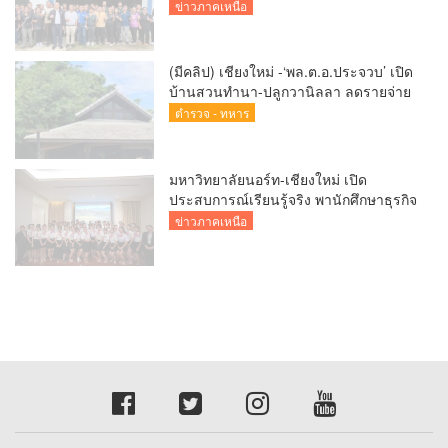
สร้างรายได้ชุมชน
ข่าวภาคเหนือ
(มีคลิป) เชียงใหม่ -‘พล.ต.อ.ประจวบ’ เปิด
บ้านสวนทำนา-ปลูกวานิลลา ลดรายจ่าย
แจกผู้ใต้บังคับบัญชา
ตำรวจ - ทหาร
มหาวิทยาลัยนอร์ท-เชียงใหม่ เปิด
ประสบการณ์เรียนรู้จริง พานักศึกษาธุรกิจ
การบินและการท่องเที่ยวศึกษาดูงาน
ข่าวภาคเหนือ
โรงแรมระดับสากล