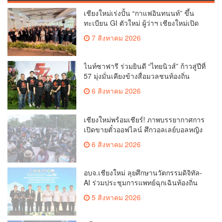
เชียงใหม่เร่งปั้น “กาแฟอินทนนท์” ขึ้น
ทะเบียน GI ตัวใหม่ ผู้ว่าฯ เชียงใหม่เปิด
“CHIANGMAI GI NEXT 2026”
7 สิงหาคม 2026
ไนท์ซาฟารี ร่วมยินดี “ไทยนิวส์” ก้าวสู่ปีที่
57 มุ่งมั่นเคียงข้างสื่อมวลชนท้องถิ่น
6 สิงหาคม 2026
เชียงใหม่พร้อมเชียร์! ภาพบรรยากาศการ
เปิดขายตั๋วออฟไลน์ ศึกวอลเลย์บอลหญิง
‘BYD DMI 6th SEA V Cup’ 6 ส.ค. นี้ รวม
6 สิงหาคม 2026
6,000 ใบ
อบจ.เชียงใหม่ ลุยศึกษานวัตกรรมดิจิทัล-
AI ร่วมประชุมการแพทย์ฉุกเฉินท้องถิ่น
ระดับชาติ ครั้งที่ 10 ยกระดับศูนย์
5 สิงหาคม 2026
เอราวัณสู่มาตรฐานสากล