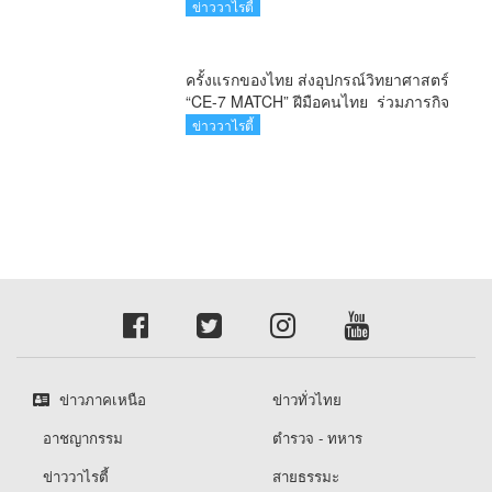
ระดับชาติ ครั้งที่ 10 ยกระดับศูนย์
ข่าววาไรตี้
เอราวัณสู่มาตรฐานสากล
ครั้งแรกของไทย ส่งอุปกรณ์วิทยาศาสตร์
“CE-7 MATCH” ฝีมือคนไทย ร่วมภารกิจ
สำรวจดวงจันทร์ 24 สิงหาคมนี้
ข่าววาไรตี้
ข่าวภาคเหนือ
ข่าวทั่วไทย
อาชญากรรม
ตำรวจ - ทหาร
ข่าววาไรตี้
สายธรรมะ