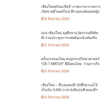
เชียงใหม่พร้อมเชียร์! ภาพบรรยากาศการ
เปิดขายตั๋วออฟไลน์ ศึกวอลเลย์บอลหญิง
‘BYD DMI 6th SEA V Cup’ 6 ส.ค. นี้ รวม
6 สิงหาคม 2026
6,000 ใบ
อบจ.เชียงใหม่ ลุยศึกษานวัตกรรมดิจิทัล-
AI ร่วมประชุมการแพทย์ฉุกเฉินท้องถิ่น
ระดับชาติ ครั้งที่ 10 ยกระดับศูนย์
5 สิงหาคม 2026
เอราวัณสู่มาตรฐานสากล
ครั้งแรกของไทย ส่งอุปกรณ์วิทยาศาสตร์
“CE-7 MATCH” ฝีมือคนไทย ร่วมภารกิจ
สำรวจดวงจันทร์ 24 สิงหาคมนี้
5 สิงหาคม 2026
เชียงใหม่ – ชื่นชมคนดี! นักศึกษาแม่โจ้
เก็บเงิน 3,000 บาท ส่งคืนรุ่นพี่ คณบดีฯ
มอบเกียรติบัตรเชิดชู “ลูกแม่โจ้เลิศน้ำใจ”
5 สิงหาคม 2026