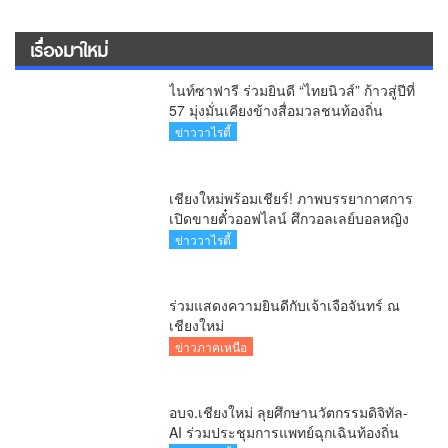
เรื่องมาใหม่
ไนท์ซาฟารี ร่วมยินดี “ไทยนิวส์” ก้าวสู่ปีที่
57 มุ่งมั่นเคียงข้างสื่อมวลชนท้องถิ่น
ข่าววาไรตี้
เชียงใหม่พร้อมเชียร์! ภาพบรรยากาศการ
เปิดขายตั๋วออฟไลน์ ศึกวอลเลย์บอลหญิง
‘BYD DMI 6th SEA V Cup’ 6 ส.ค. นี้ รวม
ข่าววาไรตี้
6,000 ใบ
ร่วมแสดงความยินดีกับเจ้าเจือจันทร์ ณ
เชียงใหม่
ข่าวภาคเหนือ
อบจ.เชียงใหม่ ลุยศึกษานวัตกรรมดิจิทัล-
AI ร่วมประชุมการแพทย์ฉุกเฉินท้องถิ่น