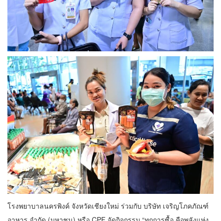
โรงพยาบาลนครพิงค์ จังหวัดเชียงใหม่ ร่วมกับ บริษัท เจริญโภคภัณฑ์
อาหาร จำกัด (มหาชน) หรือ CPF จัดกิจกรรม “ทุกการซื้อ คือพลังแห่ง