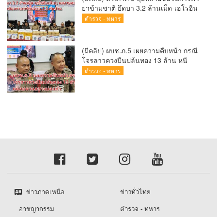
ยาข้ามชาติ ยึดบา 3.2 ล้านเม็ด-เฮโรอีน
เพียบ ผลงานสะสม 10 เดือนรวบทรัพย์
ตำรวจ - ทหาร
ทะลุ 1.5 พันล้าน
(มีคลิป) ผบช.ภ.5 เผยความคืบหน้า กรณี
โจรลาวควงปืนปล้นทอง 13 ล้าน หนี
กบดานแขวงบ่อแก้ว
ตำรวจ - ทหาร
ข่าวภาคเหนือ
ข่าวทั่วไทย
อาชญากรรม
ตำรวจ - ทหาร