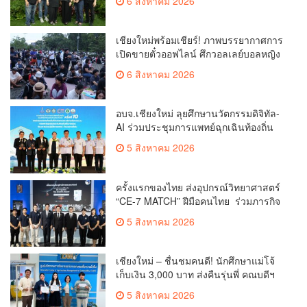
6 สิงหาคม 2026
เชียงใหม่พร้อมเชียร์! ภาพบรรยากาศการ
เปิดขายตั๋วออฟไลน์ ศึกวอลเลย์บอลหญิง
‘BYD DMI 6th SEA V Cup’ 6 ส.ค. นี้ รวม
6 สิงหาคม 2026
6,000 ใบ
อบจ.เชียงใหม่ ลุยศึกษานวัตกรรมดิจิทัล-
AI ร่วมประชุมการแพทย์ฉุกเฉินท้องถิ่น
ระดับชาติ ครั้งที่ 10 ยกระดับศูนย์
5 สิงหาคม 2026
เอราวัณสู่มาตรฐานสากล
ครั้งแรกของไทย ส่งอุปกรณ์วิทยาศาสตร์
“CE-7 MATCH” ฝีมือคนไทย ร่วมภารกิจ
สำรวจดวงจันทร์ 24 สิงหาคมนี้
5 สิงหาคม 2026
เชียงใหม่ – ชื่นชมคนดี! นักศึกษาแม่โจ้
เก็บเงิน 3,000 บาท ส่งคืนรุ่นพี่ คณบดีฯ
มอบเกียรติบัตรเชิดชู “ลูกแม่โจ้เลิศน้ำใจ”
5 สิงหาคม 2026