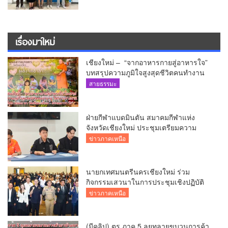
เรื่องมาใหม่
เชียงใหม่ – “จากอาหารกายสู่อาหารใจ”
บทสรุปความภูมิใจสูงสุดชีวิตคนทำงาน
ได้ถวายรายงาน “โคก หนอง นา วัดสันมะ
สายธรรมะ
เกี๋ยง – ธรรมนาวา วัง”
ฝ่ายกีฬาแบดมินตัน สมาคมกีฬาแห่ง
จังหวัดเชียงใหม่ ประชุมเตรียมความ
พร้อมคัดเลือกนักกีฬาเยาวชน ยุวชน และ
ข่าวภาคเหนือ
นักกีฬาเขตการศึกษา
นายกเทศมนตรีนครเชียงใหม่ ร่วม
กิจกรรมเสวนาในการประชุมเชิงปฏิบัติ
การป้องกันการทุจริตเชิงรุก ขับเคลื่อน
ข่าวภาคเหนือ
พื้นที่ต้นแบบ “เชียงใหม่โปร่งใส ไร้สินบน”
(Chiang Mai Sandbox)
(มีคลิป) ตร.ภาค 5 ลุยทลายขบวนการค้า