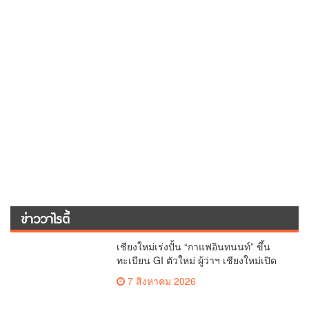
6 สิงหาคม 2026
6,000 ใบ
อบจ.เชียงใหม่ ลุยศึกษานวัตกรรมดิจิทัล-
AI ร่วมประชุมการแพทย์ฉุกเฉินท้องถิ่น
ระดับชาติ ครั้งที่ 10 ยกระดับศูนย์
5 สิงหาคม 2026
เอราวัณสู่มาตรฐานสากล
ครั้งแรกของไทย ส่งอุปกรณ์วิทยาศาสตร์
“CE-7 MATCH” ฝีมือคนไทย ร่วมภารกิจ
สำรวจดวงจันทร์ 24 สิงหาคมนี้
5 สิงหาคม 2026
เรื่องมาใหม่
อธิบดีกรมการปกครอง สั่งการฝ่าย
ปกครองทั่วประเทศ ยกระดับมาตรการ
รักษาความปลอดภัย ตั้งด่านคุมเข้มอาวุธ
ตำรวจ - ทหาร
ปืน–ยาเสพติด ป้องกันเหตุรุนแรงและ
อาชญากรรมในพื้นที่