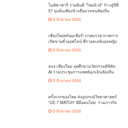
คณะพัฒนาการท่องเที่ยว ม.แม่โจ้ คว้า
รางวัลสุดยอดงานวิจัยโดดเด่น “ระดับดี
มาก”เวที APPTech EXPO 2026
ข่าวภาคเหนือ
เทคโนโลยีที่เหมาะสมเพื่อการพัฒนา
ชุมชน
มหาวิทยาลัยนอร์ท-เชียงใหม่ จัดคัดตัว
นักกีฬาฟุตบอล ร่วมสโมสรนอร์ท-
เชียงใหม่ ยูไนเต็ด พร้อมมอบทุนการศึกษา
ข่าวภาคเหนือ
ปีการศึกษา 2570
มหาวิทยาลัยนอร์ท-เชียงใหม่ ยินดีต้อนรับ
นักศึกษาปริญญาโท สาขาการบริหารการ
ศึกษา
ข่าวภาคเหนือ
ผบ.มทบ.33 เป็นประธานพิธีไหว้ครู-เปิด
การฝึก นศท. ปี 2569 พร้อมมอบรางวัล
นศท.ดีเด่น และนำกำลังพลบริจาคโลหิต
ตำรวจ - ทหาร
รวมกว่า 8 หมื่นซีซี