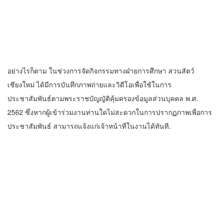
ข่าววาไรตี้
เชียงใหม่เร่งปั้น “กาแฟอินทนนท์” ขึ้น
ทะเบียน GI ตัวใหม่ ผู้ว่าฯ เชียงใหม่เปิด
“CHIANGMAI GI NEXT 2026”
7 สิงหาคม 2026
ไนท์ซาฟารี ร่วมยินดี “ไทยนิวส์” ก้าวสู่ปีที่
57 มุ่งมั่นเคียงข้างสื่อมวลชนท้องถิ่น
6 สิงหาคม 2026
เชียงใหม่พร้อมเชียร์! ภาพบรรยากาศการ
เปิดขายตั๋วออฟไลน์ ศึกวอลเลย์บอลหญิง
‘BYD DMI 6th SEA V Cup’ 6 ส.ค. นี้ รวม