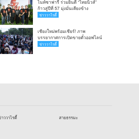
ไนท์ซาฟารี ร่วมยินดี “ไทยนิวส์”
ก้าวสู่ปีที่ 57 มุ่งมั่นเคียงข้าง
สื่อมวลชนท้องถิ่น
ข่าววาไรตี้
เชียงใหม่พร้อมเชียร์! ภาพ
บรรยากาศการเปิดขายตั๋วออฟไลน์
ศึกวอลเลย์บอลหญิง ‘BYD DMI 6th
ข่าววาไรตี้
SEA V Cup’ 6 ส.ค. นี้ รวม 6,000
ใบ
่าววาไรตี้
สายธรรมะ