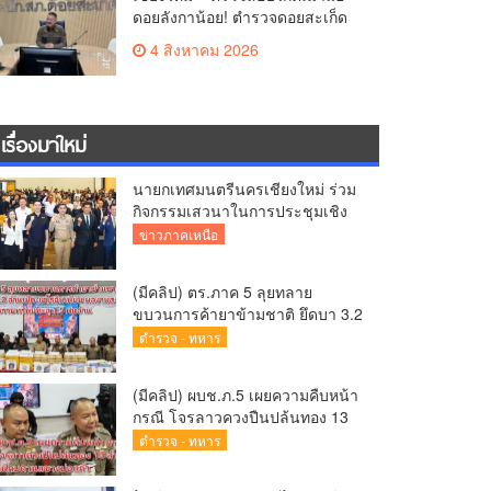
ดอยลังกาน้อย! ตำรวจดอยสะเก็ด
ผนึกชุมชนสยบดราม่าโซเชียล
4 สิงหาคม 2026
ส่งตัวบำบัดด่วนสร้างความมั่นใจ
ให้นักท่องเที่ยว
เรื่องมาใหม่
นายกเทศมนตรีนครเชียงใหม่ ร่วม
กิจกรรมเสวนาในการประชุมเชิง
ปฏิบัติการป้องกันการทุจริตเชิงรุก
ข่าวภาคเหนือ
ขับเคลื่อนพื้นที่ต้นแบบ “เชียงใหม่
โปร่งใส ไร้สินบน” (Chiang Mai
(มีคลิป) ตร.ภาค 5 ลุยทลาย
Sandbox)
ขบวนการค้ายาข้ามชาติ ยึดบา 3.2
ล้านเม็ด-เฮโรอีนเพียบ ผลงาน
ตำรวจ - ทหาร
สะสม 10 เดือนรวบทรัพย์ทะลุ 1.5
พันล้าน
(มีคลิป) ผบช.ภ.5 เผยความคืบหน้า
กรณี โจรลาวควงปืนปล้นทอง 13
ล้าน หนีกบดานแขวงบ่อแก้ว
ตำรวจ - ทหาร