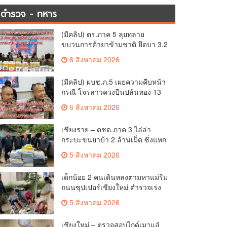
ตำรวจ - ทหาร
(มีคลิป) ตร.ภาค 5 ลุยทลาย
ขบวนการค้ายาข้ามชาติ ยึดบา 3.2
ล้านเม็ด-เฮโรอีนเพียบ ผลงาน
6 สิงหาคม 2026
สะสม 10 เดือนรวบทรัพย์ทะลุ 1.5
พันล้าน
(มีคลิป) ผบช.ภ.5 เผยความคืบหน้า
กรณี โจรลาวควงปืนปล้นทอง 13
ล้าน หนีกบดานแขวงบ่อแก้ว
6 สิงหาคม 2026
เชียงราย – ตชด.ภาค 3 ไล่ล่า
กระบะขนยาบ้า 2 ล้านเม็ด ซิ่งแหก
โค้งอัดกำแพงบ้านพังยับ ก่อนคนขับ
5 สิงหาคม 2026
ทิ้งรถดอดหนีเข้าป่า
เด็กน้อย 2 คนเดินหลงตามหาแม่ริม
ถนนซุปเปอร์เชียงใหม่ ตำรวจเร่ง
ช่วยปลอดภัย ล่าสุดครูโรงเรียนวัด
5 สิงหาคม 2026
ดอนจั่นรับตัวดูแลแล้ว
เชียงใหม่ – ตรวจสอบไกด์เมาแอ๋