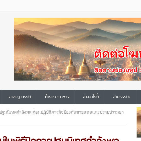
อาชญากรรม
ตำรวจ - ทหาร
ข่าววาไรตี้
สายธรรมะ
ารปฐมนิเทศกำลังพล ก่อนปฏิบัติภารกิจป้องกันชายแดนและปราบปรามยา
านในพิธีปิดการปฐมนิเทศกำลังพล